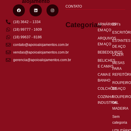
alojamento
CONTATO
(18) 3642 – 1334
Categorias
ARMÁRIOS
EPI’s
(18) 99777 - 1609
EM AÇO
ESCRITÓR
(18) 99637 - 8186
ARQUIVOS
ESTANTES
EM AÇO
contato@apoioalojamentos.com.br
DE AÇO
BEBEDOUROS
vendas@apoioalojamentos.com.br
LAZER
gerencia@apoioalojamentos.com.br
BELICHES
MESAS
E CAMAS
PARA
CAMA E
REFEITÓR
BANHO
ROUPEIRO
COLCHÕES
DE AÇO
COZINHA
ROUPEIRO
INDUSTRIAL
DE
MADEIRA
Sem
categoria
UTILITÁRI