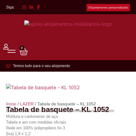
Siga:
Orçamanento personalizado
0
Temos tudo para o seu alojamento
Início
/
LAZER
/ Tabela de basquete – KL 1052
Tabela de basquete – KL 1052
Dimensões: Confeccionada em compensado naval de 18 mm
Moldura e cantoneiras de aço
Tabela e aro com medidas oficiais
Rede em 100% polipropileno fio 3
(lxa) 1,8 x 1,2