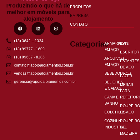
Produzindo o que há de
PRODUTOS
melhor em móveis para
EMPRESA
alojamento
CONTATO
(18) 3642 – 1334
Categorias
ARMÁRIOS
EPI’s
(18) 99777 - 1609
EM AÇO
ESCRITÓR
(18) 99637 - 8186
ARQUIVOS
ESTANTES
EM AÇO
contato@apoioalojamentos.com.br
DE AÇO
BEBEDOUROS
vendas@apoioalojamentos.com.br
LAZER
gerencia@apoioalojamentos.com.br
BELICHES
MESAS
E CAMAS
PARA
CAMA E
REFEITÓR
BANHO
ROUPEIRO
COLCHÕES
DE AÇO
COZINHA
ROUPEIRO
INDUSTRIAL
DE
MADEIRA