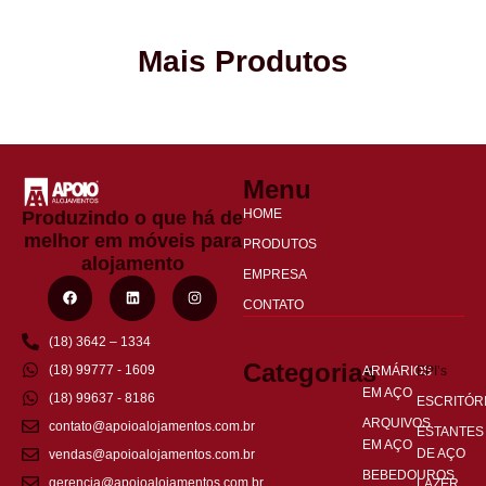
Mais Produtos
Menu
HOME
Produzindo o que há de
melhor em móveis para
PRODUTOS
alojamento
EMPRESA
CONTATO
(18) 3642 – 1334
Categorias
(18) 99777 - 1609
ARMÁRIOS
EPI’s
EM AÇO
(18) 99637 - 8186
ESCRITÓR
ARQUIVOS
contato@apoioalojamentos.com.br
ESTANTES
EM AÇO
DE AÇO
vendas@apoioalojamentos.com.br
BEBEDOUROS
gerencia@apoioalojamentos.com.br
LAZER