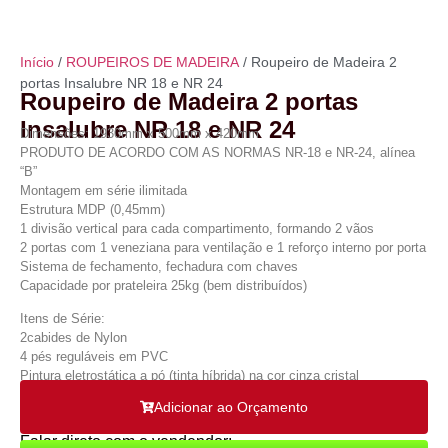
Início
/
ROUPEIROS DE MADEIRA
/ Roupeiro de Madeira 2
portas Insalubre NR 18 e NR 24
Roupeiro de Madeira 2 portas
Insalubre NR 18 e NR 24
Dimensões: 1930mm x 500mm x 420mm
PRODUTO DE ACORDO COM AS NORMAS NR-18 e NR-24, alínea
“B”
Montagem em série ilimitada
Estrutura MDP (0,45mm)
1 divisão vertical para cada compartimento, formando 2 vãos
2 portas com 1 veneziana para ventilação e 1 reforço interno por porta
Sistema de fechamento, fechadura com chaves
Capacidade por prateleira 25kg (bem distribuídos)
Itens de Série:
2cabides de Nylon
4 pés reguláveis em PVC
Pintura eletrostática a pó (tinta híbrida) na cor cinza cristal
Adicionar ao Orçamento
Falar direto com o vendendor: