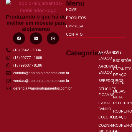
Menu
HOME
Produzindo o que há de
PRODUTOS
melhor em móveis para
EMPRESA
alojamento
CONTATO
(18) 3642 – 1334
Categorias
ARMÁRIOS
EPI’s
(18) 99777 - 1609
EM AÇO
ESCRITÓR
(18) 99637 - 8186
ARQUIVOS
ESTANTES
EM AÇO
contato@apoioalojamentos.com.br
DE AÇO
BEBEDOUROS
vendas@apoioalojamentos.com.br
LAZER
gerencia@apoioalojamentos.com.br
BELICHES
MESAS
E CAMAS
PARA
CAMA E
REFEITÓR
BANHO
ROUPEIRO
COLCHÕES
DE AÇO
COZINHA
ROUPEIRO
INDUSTRIAL
DE