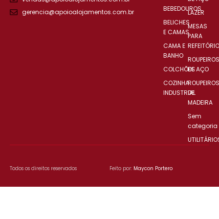
BEBEDOUROS
gerencia@apoioalojamentos.com.br
LAZER
BELICHES
MESAS
E CAMAS
PARA
CAMA E
REFEITÓRI
BANHO
ROUPEIRO
COLCHÕES
DE AÇO
COZINHA
ROUPEIRO
INDUSTRIAL
DE
MADEIRA
Sem
categoria
UTILITÁRIO
Todos os direitos reservados
Feito por:
Maycon Portero