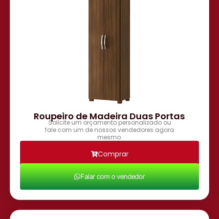
Roupeiro de Madeira Duas Portas
Solicite um orçamento personalizado ou
fale com um de nossos vendedores agora
mesmo.
Comprar
Falar com o vendedor