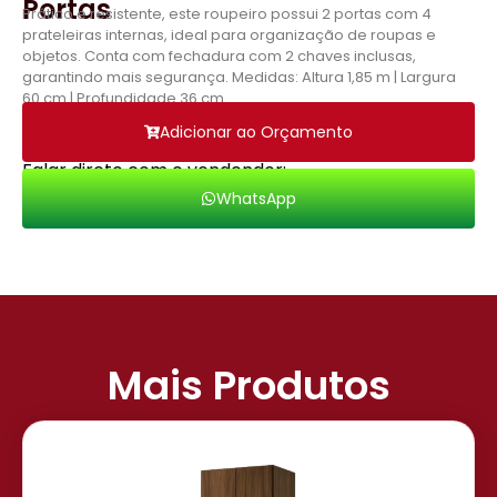
Portas
Prático e resistente, este roupeiro possui 2 portas com 4
prateleiras internas, ideal para organização de roupas e
objetos. Conta com fechadura com 2 chaves inclusas,
garantindo mais segurança. Medidas: Altura 1,85 m | Largura
60 cm | Profundidade 36 cm.
Adicionar ao Orçamento
Falar direto com o vendendor:
WhatsApp
Mais Produtos