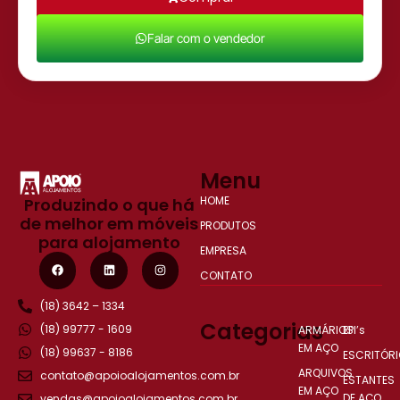
Falar com o vendedor
Menu
HOME
Produzindo o que há
de melhor em móveis
PRODUTOS
para alojamento
EMPRESA
CONTATO
(18) 3642 – 1334
Categorias
(18) 99777 - 1609
ARMÁRIOS
EPI’s
EM AÇO
(18) 99637 - 8186
ESCRITÓRI
ARQUIVOS
contato@apoioalojamentos.com.br
ESTANTES
EM AÇO
DE AÇO
vendas@apoioalojamentos.com.br