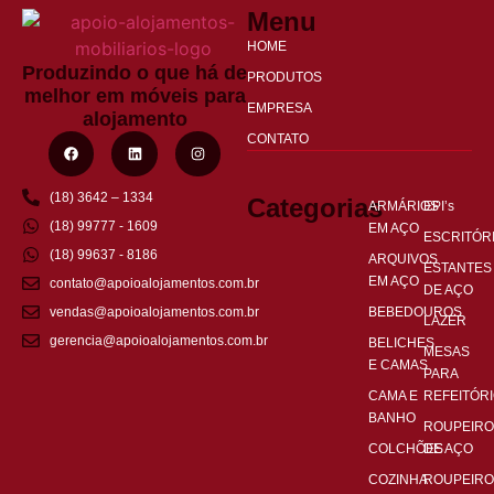
Menu
HOME
Produzindo o que há de
PRODUTOS
melhor em móveis para
EMPRESA
alojamento
CONTATO
(18) 3642 – 1334
Categorias
ARMÁRIOS
EPI’s
(18) 99777 - 1609
EM AÇO
ESCRITÓR
(18) 99637 - 8186
ARQUIVOS
ESTANTES
EM AÇO
contato@apoioalojamentos.com.br
DE AÇO
BEBEDOUROS
vendas@apoioalojamentos.com.br
LAZER
gerencia@apoioalojamentos.com.br
BELICHES
MESAS
E CAMAS
PARA
CAMA E
REFEITÓR
BANHO
ROUPEIRO
COLCHÕES
DE AÇO
COZINHA
ROUPEIRO