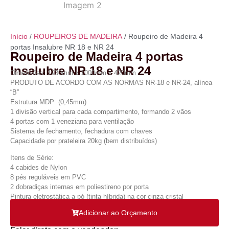
Início
/
ROUPEIROS DE MADEIRA
/ Roupeiro de Madeira 4
portas Insalubre NR 18 e NR 24
Roupeiro de Madeira 4 portas
Insalubre NR 18 e NR 24
Dimensões: 1930mm x 1000mm x 420mm
PRODUTO DE ACORDO COM AS NORMAS NR-18 e NR-24, alínea
“B”
Estrutura MDP (0,45mm)
1 divisão vertical para cada compartimento, formando 2 vãos
4 portas com 1 veneziana para ventilação
Sistema de fechamento, fechadura com chaves
Capacidade por prateleira 20kg (bem distribuídos)
Itens de Série:
4 cabides de Nylon
8 pés reguláveis em PVC
2 dobradiças internas em poliestireno por porta
Pintura eletrostática a pó (tinta híbrida) na cor cinza cristal
Adicionar ao Orçamento