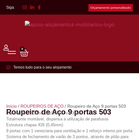
Siga:
Orçamanento personalizado
0
Temos tudo para o seu alojamento
Início
/
ROUPEIROS DE AÇO
/ Roupeiro de Aço 9 portas 503
Roupeiro de Aço 9 portas 503
Dimensões: 1930mm x 1035mm x 400mm
Totalmente montável, dispensa a utilização de parafusos
Estrutura chapas #26 (0,45mm)
9 portas com 1 veneziana para ventilação e 1 reforço interno por porta
Sistema de fechamento de varão de 3 pontos, através de pitão para