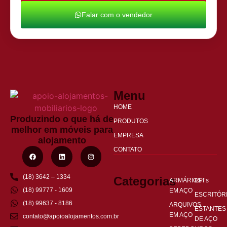
Falar com o vendedor
Menu
HOME
Produzindo o que há de
PRODUTOS
melhor em móveis para
EMPRESA
alojamento
CONTATO
(18) 3642 – 1334
Categorias
ARMÁRIOS
EPI’s
(18) 99777 - 1609
EM AÇO
ESCRITÓR
(18) 99637 - 8186
ARQUIVOS
ESTANTES
EM AÇO
contato@apoioalojamentos.com.br
DE AÇO