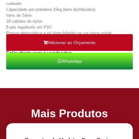
cadeado
Capacidade por prateleira 15kg (bem distribuídos)
Itens de Série:
18 cabides de nylon
8 pés reguláveis em PVC
Pintura eletrostática a pó (tinta híbrida) na cor cinza cristal
Adicionar ao Orçamento
Falar direto com o vendendor:
WhatsApp
Mais Produtos