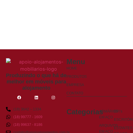
Menu
HOME
Produzindo o que há de
PRODUTOS
melhor em móveis para
EMPRESA
alojamento
CONTATO
(18) 3642 – 1334
Categorias
ARMÁRIOS
EPI’s
(18) 99777 - 1609
EM AÇO
ESCRITÓR
(18) 99637 - 8186
ARQUIVOS
ESTANTES
EM AÇO
contato@apoioalojamentos.com.br