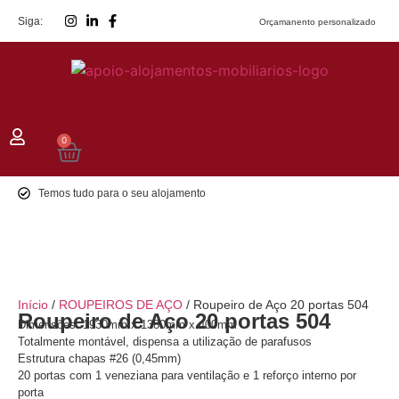
Siga:
Orçamanento personalizado
0
Temos tudo para o seu alojamento
Início
/
ROUPEIROS DE AÇO
/ Roupeiro de Aço 20 portas 504
Roupeiro de Aço 20 portas 504
Dimensões: 1930mm x 1380mm x 400mm
Totalmente montável, dispensa a utilização de parafusos
Estrutura chapas #26 (0,45mm)
20 portas com 1 veneziana para ventilação e 1 reforço interno por
porta