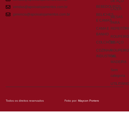
DE AÇO
BEBEDOUROS
vendas@apoioalojamentos.com.br
LAZER
gerencia@apoioalojamentos.com.br
BELICHES
MESAS
E CAMAS
PARA
CAMA E
REFEITÓR
BANHO
ROUPEIRO
COLCHÕES
DE AÇO
COZINHA
ROUPEIRO
INDUSTRIAL
DE
MADEIRA
Sem
categoria
UTILITÁRI
Todos os direitos reservados
Feito por:
Maycon Portero