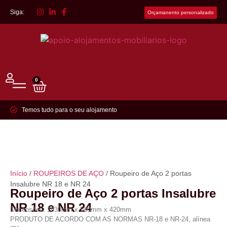
Siga:
Orçamanento personalizado
0
Temos tudo para o seu alojamento
Início
/
ROUPEIROS DE AÇO
/ Roupeiro de Aço 2 portas
Insalubre NR 18 e NR 24
Roupeiro de Aço 2 portas Insalubre
NR 18 e NR 24
Dimensões: 1930mm x 500mm x 420mm
PRODUTO DE ACORDO COM AS NORMAS NR-18 e NR-24, alínea