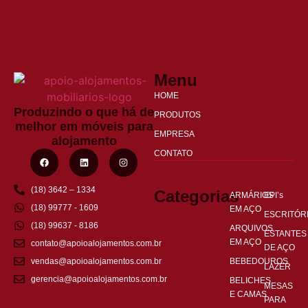
Menu
HOME
Produzindo o que há de
PRODUTOS
melhor em móveis para
EMPRESA
alojamento
CONTATO
(18) 3642 – 1334
Categorias
ARMÁRIOS
EPI’s
(18) 99777 - 1609
EM AÇO
ESCRITÓR
(18) 99637 - 8186
ARQUIVOS
ESTANTES
EM AÇO
contato@apoioalojamentos.com.br
DE AÇO
BEBEDOUROS
vendas@apoioalojamentos.com.br
LAZER
gerencia@apoioalojamentos.com.br
BELICHES
MESAS
E CAMAS
PARA