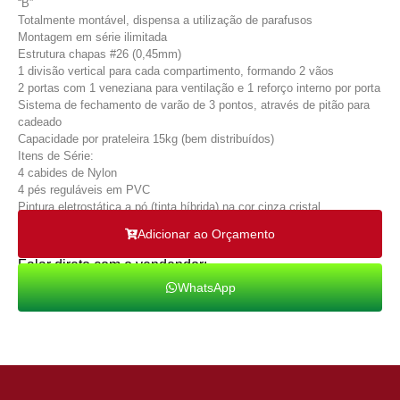
“B”
Totalmente montável, dispensa a utilização de parafusos
Montagem em série ilimitada
Estrutura chapas #26 (0,45mm)
1 divisão vertical para cada compartimento, formando 2 vãos
2 portas com 1 veneziana para ventilação e 1 reforço interno por porta
Sistema de fechamento de varão de 3 pontos, através de pitão para
cadeado
Capacidade por prateleira 15kg (bem distribuídos)
Itens de Série:
4 cabides de Nylon
4 pés reguláveis em PVC
Pintura eletrostática a pó (tinta híbrida) na cor cinza cristal
Adicionar ao Orçamento
Falar direto com o vendendor:
WhatsApp