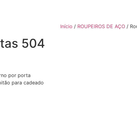
Início
/
ROUPEIROS DE AÇO
/ Ro
rtas 504
rno por porta
pitão para cadeado
l