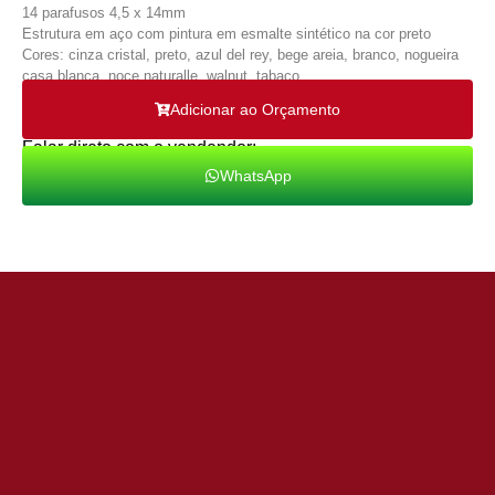
14 parafusos 4,5 x 14mm
Estrutura em aço com pintura em esmalte sintético na cor preto
Cores: cinza cristal, preto, azul del rey, bege areia, branco, nogueira
casa blanca, noce naturalle, walnut, tabaco.
Adicionar ao Orçamento
Falar direto com o vendendor:
WhatsApp