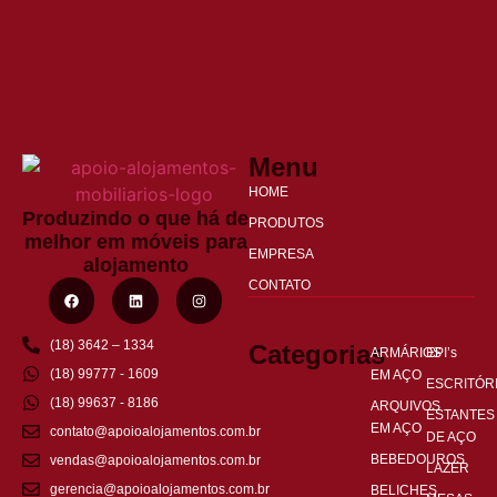
Menu
HOME
Produzindo o que há de
PRODUTOS
melhor em móveis para
EMPRESA
alojamento
CONTATO
(18) 3642 – 1334
Categorias
ARMÁRIOS
EPI’s
(18) 99777 - 1609
EM AÇO
ESCRITÓR
(18) 99637 - 8186
ARQUIVOS
ESTANTES
EM AÇO
contato@apoioalojamentos.com.br
DE AÇO
BEBEDOUROS
vendas@apoioalojamentos.com.br
LAZER
gerencia@apoioalojamentos.com.br
BELICHES