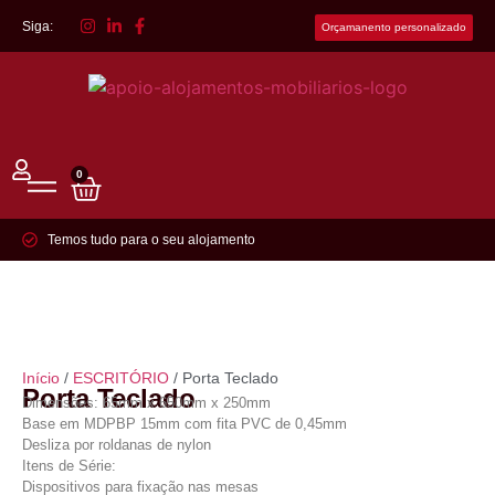
Siga:
Orçamanento personalizado
0
Temos tudo para o seu alojamento
Início
/
ESCRITÓRIO
/ Porta Teclado
Porta Teclado
Dimensões: 65mm x 650mm x 250mm
Base em MDPBP 15mm com fita PVC de 0,45mm
Desliza por roldanas de nylon
Itens de Série:
Dispositivos para fixação nas mesas