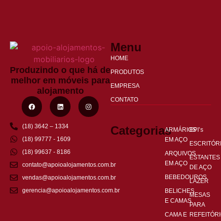
Menu
HOME
Produzindo o que há de
PRODUTOS
melhor em móveis para
EMPRESA
alojamento
CONTATO
(18) 3642 – 1334
Categorias
ARMÁRIOS
EPI’s
(18) 99777 - 1609
EM AÇO
ESCRITÓR
(18) 99637 - 8186
ARQUIVOS
ESTANTES
EM AÇO
contato@apoioalojamentos.com.br
DE AÇO
BEBEDOUROS
vendas@apoioalojamentos.com.br
LAZER
gerencia@apoioalojamentos.com.br
BELICHES
MESAS
E CAMAS
PARA
CAMA E
REFEITÓR