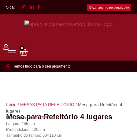
Siga:
Orçamanento personalizado
0
Temos tudo para o seu alojamento
Início
/
MESAS PARA REFEITÓRIO
/ Mesa para Refeitório 4
lugares
Mesa para Refeitório 4 lugares
Dimensões: Altura: 78 cm
Largura: 146 cm
Profundidade: 120 cm
Tamanho do tampo: 80×120 cm