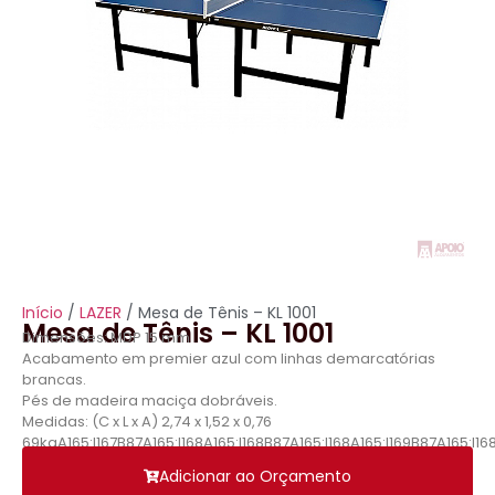
Início
/
LAZER
/ Mesa de Tênis – KL 1001
Mesa de Tênis – KL 1001
Dimensões: MDP 15 mm
Acabamento em premier azul com linhas demarcatórias
brancas.
Pés de madeira maciça dobráveis.
Medidas: (C x L x A) 2,74 x 1,52 x 0,76
69kgA165:I167B87A165:I168A165:I168B87A165:I168A165:I169B87A165:I168A
Adicionar ao Orçamento