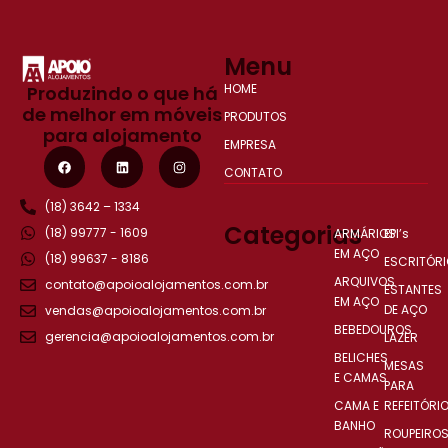
Menu
HOME
Produzindo o que há
de melhor em móveis
PRODUTOS
para alojamento
EMPRESA
CONTATO
(18) 3642 – 1334
Categorias
(18) 99777 - 1609
ARMÁRIOS
EPI’s
EM AÇO
(18) 99637 - 8186
ESCRITÓRI
ARQUIVOS
contato@apoioalojamentos.com.br
ESTANTES
EM AÇO
DE AÇO
vendas@apoioalojamentos.com.br
BEBEDOUROS
gerencia@apoioalojamentos.com.br
LAZER
BELICHES
MESAS
E CAMAS
PARA
CAMA E
REFEITÓRI
BANHO
ROUPEIRO