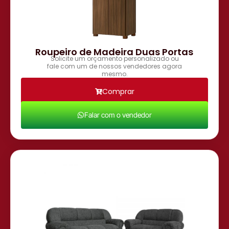
Roupeiro de Madeira Duas Portas
Solicite um orçamento personalizado ou
fale com um de nossos vendedores agora
mesmo.
Comprar
Falar com o vendedor