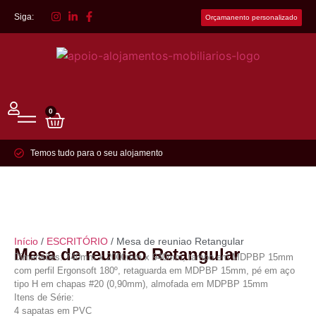
Siga:
Orçamanento personalizado
0
Temos tudo para o seu alojamento
Início
/
ESCRITÓRIO
/ Mesa de reuniao Retangular
Mesa de reuniao Retangular
Dimensões: 740mm x 2000mm x 940mm, tampo em MDPBP 15mm
com perfil Ergonsoft 180º, retaguarda em MDPBP 15mm, pé em aço
tipo H em chapas #20 (0,90mm), almofada em MDPBP 15mm
Itens de Série:
4 sapatas em PVC