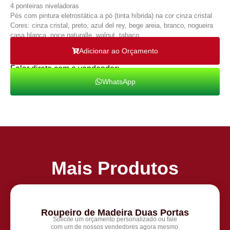
4 ponteiras niveladoras
Pés com pintura eletrostática a pó (tinta híbrida) na cor cinza cristal
Cores: cinza cristal, preto, azul del rey, bege areia, branco, nogueira
casa blanca, noce naturalle, walnut, tabaco.
Adicionar ao Orçamento
Falar direto com o vendendor:
WhatsApp
Mais Produtos
Roupeiro de Madeira Duas Portas
Solicite um orçamento personalizado ou fale
com um de nossos vendedores agora mesmo.