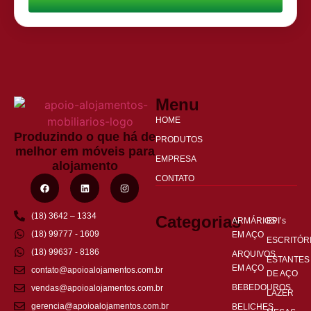
Menu
HOME
Produzindo o que há de
PRODUTOS
melhor em móveis para
EMPRESA
alojamento
CONTATO
(18) 3642 – 1334
Categorias
ARMÁRIOS
EPI’s
(18) 99777 - 1609
EM AÇO
ESCRITÓR
(18) 99637 - 8186
ARQUIVOS
ESTANTES
EM AÇO
contato@apoioalojamentos.com.br
DE AÇO
BEBEDOUROS
vendas@apoioalojamentos.com.br
LAZER
gerencia@apoioalojamentos.com.br
BELICHES