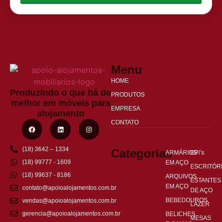
Menu
HOME
Produzindo o que há de
PRODUTOS
melhor em móveis para
EMPRESA
alojamento
CONTATO
(18) 3642 – 1334
Categorias
ARMÁRIOS
EPI’s
(18) 99777 - 1609
EM AÇO
ESCRITÓR
(18) 99637 - 8186
ARQUIVOS
ESTANTES
EM AÇO
contato@apoioalojamentos.com.br
DE AÇO
BEBEDOUROS
vendas@apoioalojamentos.com.br
LAZER
gerencia@apoioalojamentos.com.br
BELICHES
MESAS