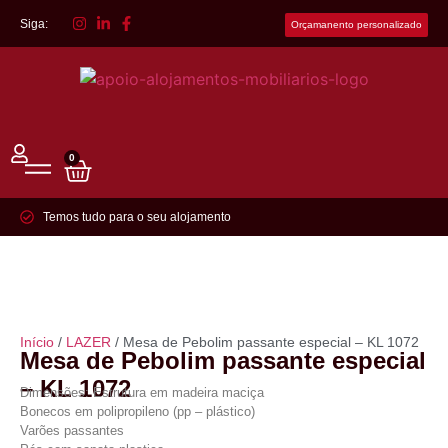
Siga:
Orçamanento personalizado
0
Temos tudo para o seu alojamento
Início
/
LAZER
/ Mesa de Pebolim passante especial – KL 1072
Mesa de Pebolim passante especial
– KL 1072
Dimensões: Estrutura em madeira maciça
Bonecos em polipropileno (pp – plástico)
Varões passantes