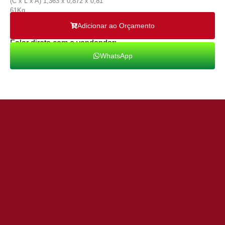
(C x L x A) 1,363 x 0,872 x 0,81
61Kg
Adicionar ao Orçamento
Falar direto com o vendendor:
WhatsApp