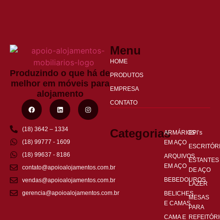
Menu
HOME
Produzindo o que há de
PRODUTOS
melhor em móveis para
EMPRESA
alojamento
CONTATO
(18) 3642 – 1334
Categorias
ARMÁRIOS
EPI’s
(18) 99777 - 1609
EM AÇO
ESCRITÓR
(18) 99637 - 8186
ARQUIVOS
ESTANTES
EM AÇO
contato@apoioalojamentos.com.br
DE AÇO
BEBEDOUROS
vendas@apoioalojamentos.com.br
LAZER
gerencia@apoioalojamentos.com.br
BELICHES
MESAS
E CAMAS
PARA
CAMA E
REFEITÓR