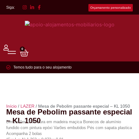
Siga:
Orçamanento personalizado
0
Temos tudo para o seu alojamento
Início
/
LAZER
/ Mesa de Pebolim passante especial – KL 1050
Mesa de Pebolim passante especial
– KL 1050
Dimensões: Estrutura em madeira maçica Bonecos de alumínio
fundido com pintura epóxi Varões embutidos Pés com sapata plastica
Acompanha 2 bolas