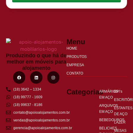
Menu
HOME
Produzindo o que há de
PRODUTOS
melhor em móveis para
EMPRESA
alojamento
CONTATO
(18) 3642 – 1334
Categorias
ARMÁRIOS
EPI’s
(18) 99777 - 1609
EM AÇO
ESCRITÓR
(18) 99637 - 8186
ARQUIVOS
ESTANTES
EM AÇO
contato@apoioalojamentos.com.br
DE AÇO
BEBEDOUROS
vendas@apoioalojamentos.com.br
LAZER
gerencia@apoioalojamentos.com.br
BELICHES
MESAS