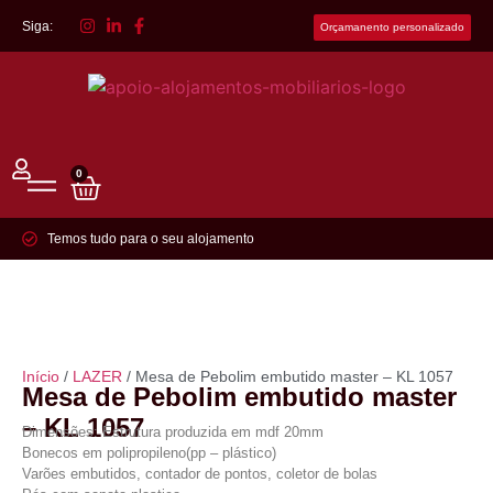
Siga:
Orçamanento personalizado
0
Temos tudo para o seu alojamento
Início
/
LAZER
/ Mesa de Pebolim embutido master – KL 1057
Mesa de Pebolim embutido master
– KL 1057
Dimensões: Estrutura produzida em mdf 20mm
Bonecos em polipropileno(pp – plástico)
Varões embutidos, contador de pontos, coletor de bolas