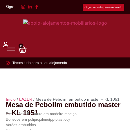
Siga:
Orçamanento personalizado
0
Temos tudo para o seu alojamento
Início
/
LAZER
/ Mesa de Pebolim embutido master – KL 1051
Mesa de Pebolim embutido master
– KL 1051
Dimensões: Estrutura em madeira maciça
Bonecos em polipropileno(pp-plástico)
Varões embutidos