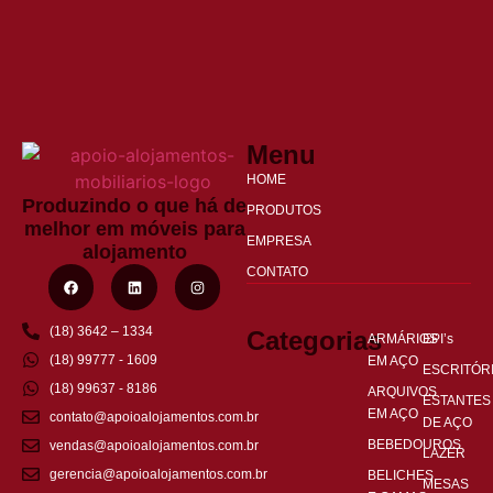
Menu
HOME
Produzindo o que há de
PRODUTOS
melhor em móveis para
EMPRESA
alojamento
CONTATO
(18) 3642 – 1334
Categorias
ARMÁRIOS
EPI’s
(18) 99777 - 1609
EM AÇO
ESCRITÓR
(18) 99637 - 8186
ARQUIVOS
ESTANTES
EM AÇO
contato@apoioalojamentos.com.br
DE AÇO
BEBEDOUROS
vendas@apoioalojamentos.com.br
LAZER
gerencia@apoioalojamentos.com.br
BELICHES
MESAS