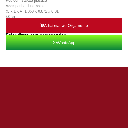
Pés com sapata plastica
Acompanha duas bolas
(C x L x A) 1,363 x 0,872 x 0,81
58 kg
Adicionar ao Orçamento
Falar direto com o vendendor:
WhatsApp