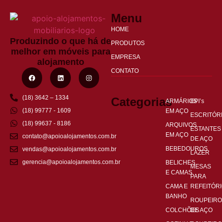
Menu
HOME
Produzindo o que há de
PRODUTOS
melhor em móveis para
EMPRESA
alojamento
CONTATO
(18) 3642 – 1334
Categorias
ARMÁRIOS
EPI’s
(18) 99777 - 1609
EM AÇO
ESCRITÓR
(18) 99637 - 8186
ARQUIVOS
ESTANTES
EM AÇO
contato@apoioalojamentos.com.br
DE AÇO
BEBEDOUROS
vendas@apoioalojamentos.com.br
LAZER
gerencia@apoioalojamentos.com.br
BELICHES
MESAS
E CAMAS
PARA
CAMA E
REFEITÓR
BANHO
ROUPEIRO
COLCHÕES
DE AÇO