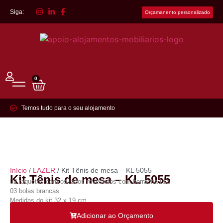
Siga:
Orçamanento personalizado
0
Temos tudo para o seu alojamento
Início
/
LAZER
/ Kit Tênis de mesa – KL 5055
Kit Tênis de mesa – KL 5055
02 raquetes com os lados revestidos com borracha lisa
03 bolas brancas
Medidas do kit 32 x 19 cm
Adicionar ao Orçamento