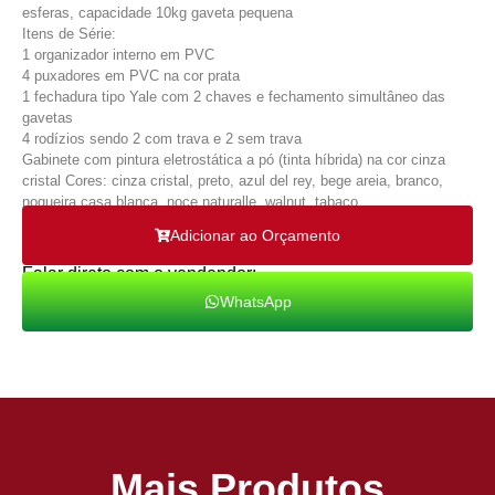
esferas, capacidade 10kg gaveta pequena
Itens de Série:
1 organizador interno em PVC
4 puxadores em PVC na cor prata
1 fechadura tipo Yale com 2 chaves e fechamento simultâneo das
gavetas
4 rodízios sendo 2 com trava e 2 sem trava
Gabinete com pintura eletrostática a pó (tinta híbrida) na cor cinza
cristal Cores: cinza cristal, preto, azul del rey, bege areia, branco,
nogueira casa blanca, noce naturalle, walnut, tabaco.
Adicionar ao Orçamento
Falar direto com o vendendor:
WhatsApp
Mais Produtos