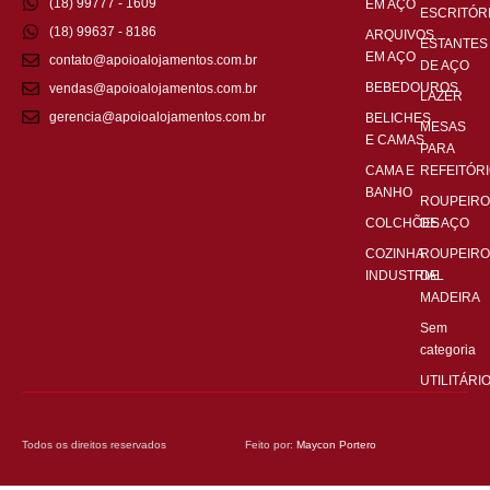
(18) 99777 - 1609
EM AÇO
ESCRITÓR
(18) 99637 - 8186
ARQUIVOS
ESTANTES
EM AÇO
contato@apoioalojamentos.com.br
DE AÇO
BEBEDOUROS
vendas@apoioalojamentos.com.br
LAZER
gerencia@apoioalojamentos.com.br
BELICHES
MESAS
E CAMAS
PARA
CAMA E
REFEITÓR
BANHO
ROUPEIRO
COLCHÕES
DE AÇO
COZINHA
ROUPEIRO
INDUSTRIAL
DE
MADEIRA
Sem
categoria
UTILITÁRI
Todos os direitos reservados
Feito por:
Maycon Portero