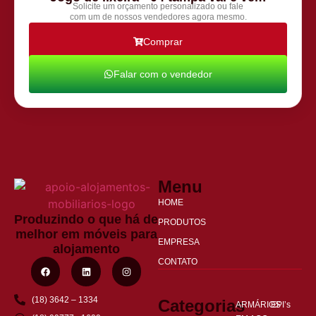
Solicite um orçamento personalizado ou fale
com um de nossos vendedores agora mesmo.
Comprar
Falar com o vendedor
Menu
HOME
Produzindo o que há de
PRODUTOS
melhor em móveis para
EMPRESA
alojamento
CONTATO
(18) 3642 – 1334
Categorias
ARMÁRIOS
EPI’s