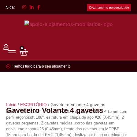
Siga:
Orçamanento personalizado
0
Temos tudo para o seu alojamento
Início
/
ESCRITÓRIO
/ Gaveteiro Volante 4 gavetas
Gaveteiro Volante 4 gavetas
Dimensões: 621mm x 435mm x 615mm, tampo MDPBP 15mm com
perfil ergonosoft 180º, estrutura em chapa de aço #26 (0,45mm), 2
gavetas pequenas, 2 gavetas médias, corpo das gavetas em
galvalume chapa #26 (0,45mm), frente das gavetas em MDPBP
15mm com borda em PVC (0,45mm), desliza por trilho corrediça por