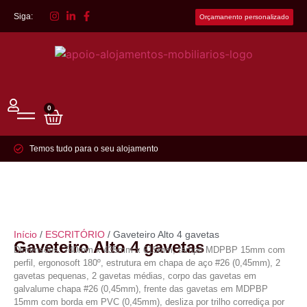
Siga:
Orçamanento personalizado
0
Temos tudo para o seu alojamento
Início
/
ESCRITÓRIO
/ Gaveteiro Alto 4 gavetas
Gaveteiro Alto 4 gavetas
Dimensões: 740mm x 435mm x 615mm, tampo MDPBP 15mm com
perfil, ergonosoft 180º, estrutura em chapa de aço #26 (0,45mm), 2
gavetas pequenas, 2 gavetas médias, corpo das gavetas em
galvalume chapa #26 (0,45mm), frente das gavetas em MDPBP
15mm com borda em PVC (0,45mm), desliza por trilho corrediça por