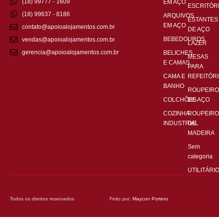
(18) 99777 - 1609
EM AÇO
ESCRITÓR
(18) 99637 - 8186
ARQUIVOS
ESTANTES
EM AÇO
contato@apoioalojamentos.com.br
DE AÇO
BEBEDOUROS
vendas@apoioalojamentos.com.br
LAZER
gerencia@apoioalojamentos.com.br
BELICHES
MESAS
E CAMAS
PARA
CAMA E
REFEITÓR
BANHO
ROUPEIRO
COLCHÕES
DE AÇO
COZINHA
ROUPEIRO
INDUSTRIAL
DE
MADEIRA
Sem
categoria
UTILITÁRI
Todos os direitos reservados
Feito por:
Maycon Portero