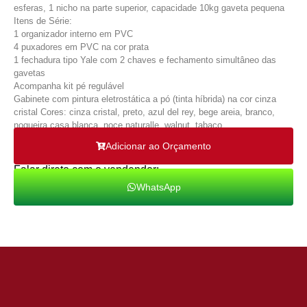
esferas, 1 nicho na parte superior, capacidade 10kg gaveta pequena
Itens de Série:
1 organizador interno em PVC
4 puxadores em PVC na cor prata
1 fechadura tipo Yale com 2 chaves e fechamento simultâneo das
gavetas
Acompanha kit pé regulável
Gabinete com pintura eletrostática a pó (tinta híbrida) na cor cinza
cristal Cores: cinza cristal, preto, azul del rey, bege areia, branco,
nogueira casa blanca, noce naturalle, walnut, tabaco.
Adicionar ao Orçamento
Falar direto com o vendendor:
WhatsApp