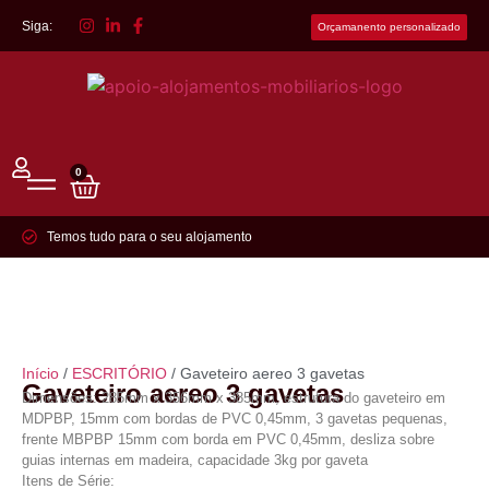
Siga:
Orçamanento personalizado
0
Temos tudo para o seu alojamento
Início
/
ESCRITÓRIO
/ Gaveteiro aereo 3 gavetas
Gaveteiro aereo 3 gavetas
Dimensões: 285mm x 356mm x 385mm, estrutura do gaveteiro em
MDPBP, 15mm com bordas de PVC 0,45mm, 3 gavetas pequenas,
frente MBPBP 15mm com borda em PVC 0,45mm, desliza sobre
guias internas em madeira, capacidade 3kg por gaveta
Itens de Série: