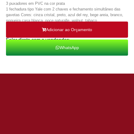
3 puxadores em PVC na cor prata
1 fechadura tipo Yale com 2 chaves e fechamento simultâneo das
gavetas Cores: cinza cristal, preto, azul del rey, bege areia, branco,
nogueira casa blanca, noce naturalle, walnut, tabaco.
Adicionar ao Orçamento
Falar direto com o vendendor:
WhatsApp