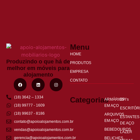
Menu
HOME
Produzindo o que há de
PRODUTOS
melhor em móveis para
EMPRESA
alojamento
CONTATO
(18) 3642 – 1334
Categorias
ARMÁRIOS
EPI’s
(18) 99777 - 1609
EM AÇO
ESCRITÓR
(18) 99637 - 8186
ARQUIVOS
ESTANTES
EM AÇO
contato@apoioalojamentos.com.br
DE AÇO
BEBEDOUROS
vendas@apoioalojamentos.com.br
LAZER
gerencia@apoioalojamentos.com.br
BELICHES