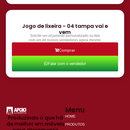
Jogo de lixeira - 04 tampa vai e
vem
Solicite um orçamento personalizado ou fale
com um de nossos vendedores agora mesmo.
Comprar
Falar com o vendedor
Menu
Produzindo o que há
HOME
de melhor em móveis
PRODUTOS
para alojamento