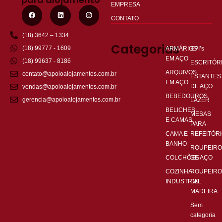
EMPRESA
CONTATO
(18) 3642 – 1334
Categorias
(18) 99777 - 1609
ARMÁRIOS
EPI’s
EM AÇO
(18) 99637 - 8186
ESCRITÓR
ARQUIVOS
contato@apoioalojamentos.com.br
ESTANTES
EM AÇO
DE AÇO
vendas@apoioalojamentos.com.br
BEBEDOUROS
gerencia@apoioalojamentos.com.br
LAZER
BELICHES
MESAS
E CAMAS
PARA
CAMA E
REFEITÓR
BANHO
ROUPEIRO
COLCHÕES
DE AÇO
COZINHA
ROUPEIRO
INDUSTRIAL
DE
MADEIRA
Sem
categoria