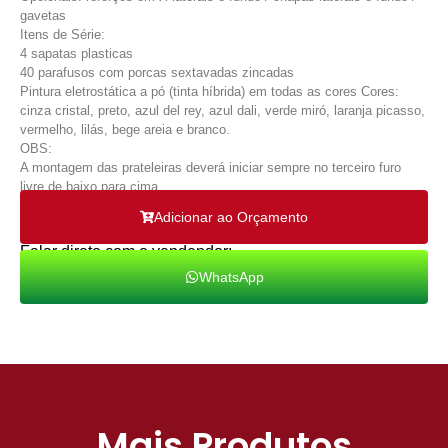
gavetas
Itens de Série:
4 sapatas plasticas
40 parafusos com porcas sextavadas zincadas
Pintura eletrostática a pó (tinta híbrida) em todas as cores Cores:
cinza cristal, preto, azul del rey, azul dali, verde miró, laranja picasso,
vermelho, lilás, bege areia e branco.
OBS:
A montagem das prateleiras deverá iniciar sempre no terceiro furo
livre de baixo para cima.
Adicionar ao Orçamento
Falar direto com o vendendor:
WhatsApp
Mais Produtos