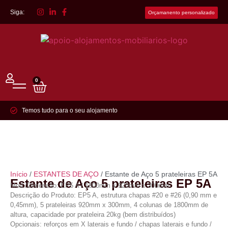
Siga:
Orçamanento personalizado
0
Temos tudo para o seu alojamento
Início
/
ESTANTES DE AÇO
/ Estante de Aço 5 prateleiras EP 5A
Estante de Aço 5 prateleiras EP 5A
Mod./Dimensão: EP5 A / 1800mm x 920mm x 300mm
Descrição do Produto: EP5 A, estrutura chapas #20 e #26 (0,90 mm e
0,45mm), 5 prateleiras 920mm x 300mm, 4 colunas de 1800mm de
altura, capacidade por prateleira 20kg (bem distribuídos)
Opcionais: reforços em X laterais e fundo / chapas laterais e fundo /