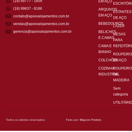
(18) 99777 - 1609
EM AÇO
ESCRITÓR
(18) 99637 - 8186
ARQUIVOS
ESTANTES
EM AÇO
contato@apoioalojamentos.com.br
DE AÇO
BEBEDOUROS
vendas@apoioalojamentos.com.br
LAZER
gerencia@apoioalojamentos.com.br
BELICHES
MESAS
E CAMAS
PARA
CAMA E
REFEITÓR
BANHO
ROUPEIRO
COLCHÕES
DE AÇO
COZINHA
ROUPEIRO
INDUSTRIAL
DE
MADEIRA
Sem
categoria
UTILITÁRI
Todos os direitos reservados
Feito por:
Maycon Portero