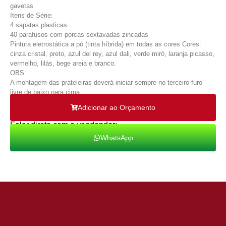
gavetas
Itens de Série:
4 sapatas plasticas
40 parafusos com porcas sextavadas zincadas
Pintura eletrostática a pó (tinta híbrida) em todas as cores Cores:
cinza cristal, preto, azul del rey, azul dali, verde miró, laranja picasso,
vermelho, lilás, bege areia e branco.
OBS:
A montagem das prateleiras deverá iniciar sempre no terceiro furo
livre de baixo para cima.
Adicionar ao Orçamento
Falar direto com o vendendor:
WhatsApp