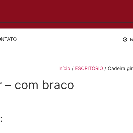
ONTATO
T
Início
/
ESCRITÓRIO
/ Cadeira gir
or – com braco
: