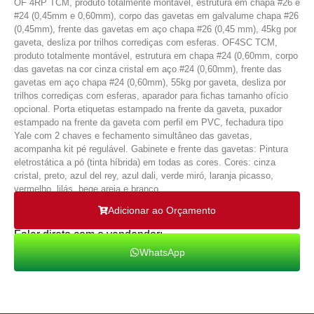
OF 4RP TCM, produto totalmente montável, estrutura em chapa #26 e
#24 (0,45mm e 0,60mm), corpo das gavetas em galvalume chapa #26
(0,45mm), frente das gavetas em aço chapa #26 (0,45 mm), 45kg por
gaveta, desliza por trilhos corrediças com esferas. OF4SC TCM,
produto totalmente montável, estrutura em chapa #24 (0,60mm, corpo
das gavetas na cor cinza cristal em aço #24 (0,60mm), frente das
gavetas em aço chapa #24 (0,60mm), 55kg por gaveta, desliza por
trilhos corrediças com esferas, aparador para fichas tamanho ofício
opcional. Porta etiquetas estampado na frente da gaveta, puxador
estampado na frente da gaveta com perfil em PVC, fechadura tipo
Yale com 2 chaves e fechamento simultâneo das gavetas,
acompanha kit pé regulável. Gabinete e frente das gavetas: Pintura
eletrostática a pó (tinta híbrida) em todas as cores. Cores: cinza
cristal, preto, azul del rey, azul dali, verde miró, laranja picasso,
vermelho, lilás, bege areia e branco.
Adicionar ao Orçamento
Falar direto com o vendendor:
WhatsApp