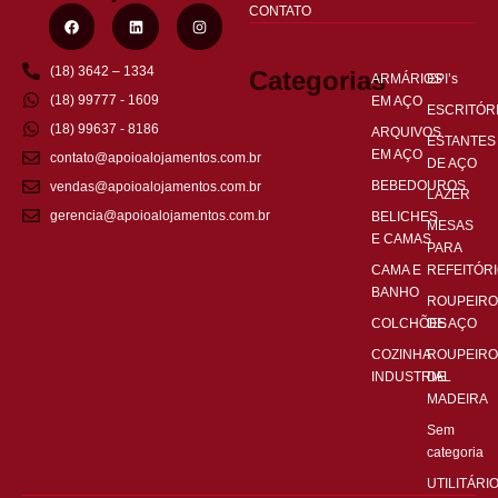
CONTATO
(18) 3642 – 1334
Categorias
ARMÁRIOS
EPI’s
(18) 99777 - 1609
EM AÇO
ESCRITÓR
(18) 99637 - 8186
ARQUIVOS
ESTANTES
EM AÇO
contato@apoioalojamentos.com.br
DE AÇO
BEBEDOUROS
vendas@apoioalojamentos.com.br
LAZER
gerencia@apoioalojamentos.com.br
BELICHES
MESAS
E CAMAS
PARA
CAMA E
REFEITÓR
BANHO
ROUPEIRO
COLCHÕES
DE AÇO
COZINHA
ROUPEIRO
INDUSTRIAL
DE
MADEIRA
Sem
categoria
UTILITÁRI