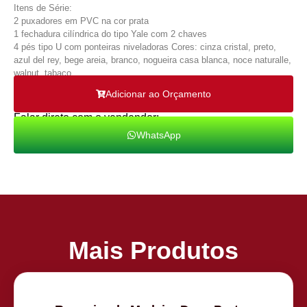
Itens de Série:
2 puxadores em PVC na cor prata
1 fechadura cilíndrica do tipo Yale com 2 chaves
4 pés tipo U com ponteiras niveladoras Cores: cinza cristal, preto,
azul del rey, bege areia, branco, nogueira casa blanca, noce naturalle,
walnut, tabaco.
Adicionar ao Orçamento
Falar direto com o vendendor:
WhatsApp
Mais Produtos