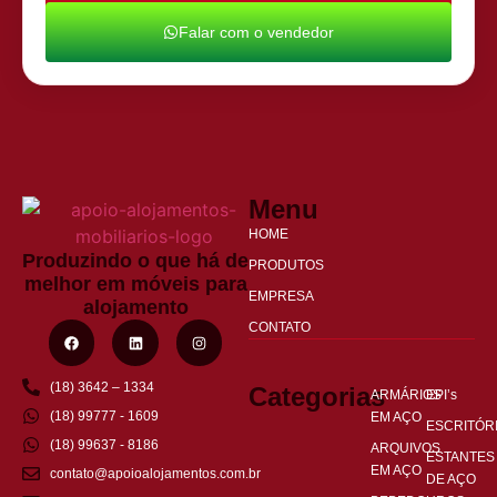
Falar com o vendedor
Menu
HOME
Produzindo o que há de
PRODUTOS
melhor em móveis para
EMPRESA
alojamento
CONTATO
(18) 3642 – 1334
Categorias
ARMÁRIOS
EPI’s
(18) 99777 - 1609
EM AÇO
ESCRITÓR
(18) 99637 - 8186
ARQUIVOS
ESTANTES
EM AÇO
contato@apoioalojamentos.com.br
DE AÇO