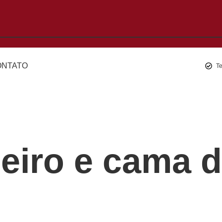
ONTATO
T
eiro e cama d